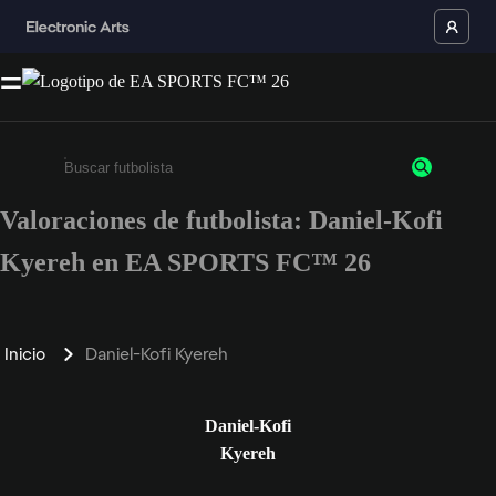
Valoraciones de futbolista: Daniel-Kofi
Escribe un mínimo de 3 caracteres o números.
Kyereh en EA SPORTS FC™ 26
Inicio
Daniel-Kofi Kyereh
Daniel-Kofi
Kyereh