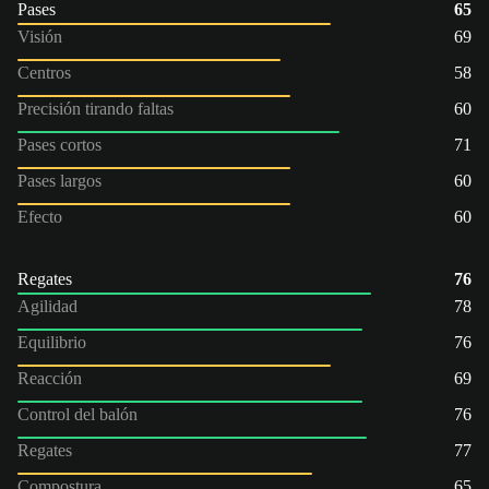
Pases
65
Visión
69
Centros
58
Precisión tirando faltas
60
Pases cortos
71
Pases largos
60
Efecto
60
Regates
76
Agilidad
78
Equilibrio
76
Reacción
69
Control del balón
76
Regates
77
Compostura
65