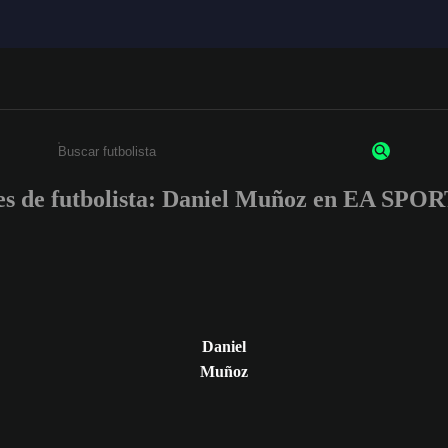
es de futbolista: Daniel Muñoz en EA SP
Escribe un mínimo de 3 caracteres o números.
Daniel
Muñoz