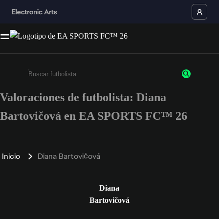
Valoraciones de futbolista: Diana
Escribe un mínimo de 3 caracteres o números.
Bartovičová en EA SPORTS FC™ 26
Inicio
Diana Bartovičová
Diana
Bartovičová