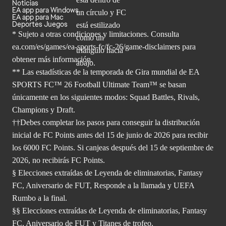
Noticias
EA app para Windows
EA app para Mac
Deportes Juegos
* Sujeto a otras condiciones y limitaciones. Consulta
ea.com/es/games/ea-sports-fc/fc-26/game-disclaimers para
obtener
más información.
** Las estadísticas de la temporada de Gira mundial de EA
SPORTS FC™ 26 Football Ultimate Team™ se basan
únicamente en los siguientes modos: Squad Battles, Rivals,
Champions y Draft.
††Debes completar los pasos para conseguir la distribución
inicial de FC Points antes del 15 de junio de 2026 para recibir
los 6000 FC Points. Si canjeas después del 15 de septiembre de
2026, no recibirás FC Points.
§ Elecciones extraídas de Leyenda de eliminatorias, Fantasy
FC, Aniversario de FUT, Responde a la llamada y UEFA
Rumbo a la final.
§§ Elecciones extraídas de Leyenda de eliminatorias, Fantasy
FC, Aniversario de FUT y Titanes de trofeo.