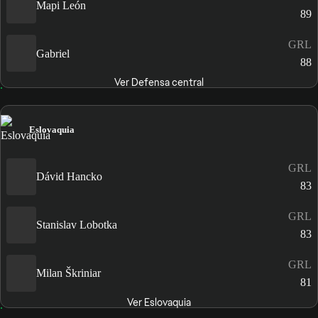
Mapi León
89
GRL
Gabriel
88
Ver Defensa central
Eslovaquia
GRL
Dávid Hancko
83
GRL
Stanislav Lobotka
83
GRL
Milan Škriniar
81
Ver Eslovaquia