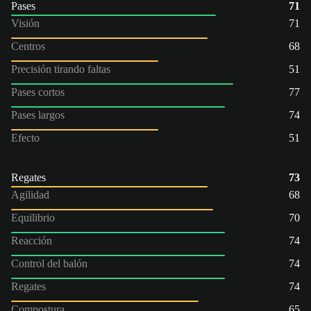
Pases
71
Visión
71
Centros
68
Precisión tirando faltas
51
Pases cortos
77
Pases largos
74
Efecto
51
Regates
73
Agilidad
68
Equilibrio
70
Reacción
74
Control del balón
74
Regates
74
Compostura
65