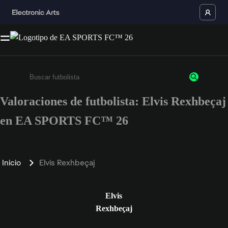
Valoraciones de futbolista: Elvis Rexhbeçaj
Escribe un mínimo de 3 caracteres o números.
en EA SPORTS FC™ 26
Inicio
Elvis Rexhbeçaj
Elvis
Rexhbeçaj