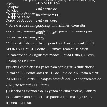
Compras dentro del juego (Incluye artículos aleatorios)
Inicio
Comprar
Noticias
EA app para Windows
EA app para Mac
Deportes Juegos
* Sujeto a otras condiciones y limitaciones. Consulta
ea.com/es/games/ea-sports-fc/fc-26/game-disclaimers para
obtener
más información.
** Las estadísticas de la temporada de Gira mundial de EA
SPORTS FC™ 26 Football Ultimate Team™ se basan
únicamente en los siguientes modos: Squad Battles, Rivals,
Champions y Draft.
††Debes completar los pasos para conseguir la distribución
inicial de FC Points antes del 15 de junio de 2026 para recibir
los 6000 FC Points. Si canjeas después del 15 de septiembre de
2026, no recibirás FC Points.
§ Elecciones extraídas de Leyenda de eliminatorias, Fantasy
FC, Aniversario de FUT, Responde a la llamada y UEFA
Rumbo a la final.