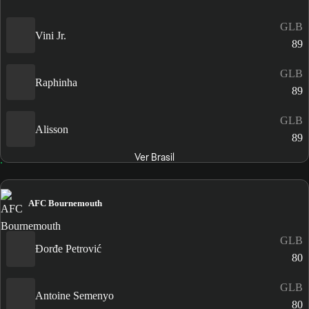
GLB
Vini Jr.
89
GLB
Raphinha
89
GLB
Alisson
89
Ver Brasil
AFC Bournemouth
GLB
Đorđe Petrović
80
GLB
Antoine Semenyo
80