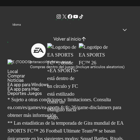
Idioma
Volver al inicio
Interacción de usuarios
Compras dentro del juego (Incluye artículos aleatorios)
Local
Comprar
Noticias
EA app para Windows
EA app para Mac
Deportes Juegos
* Sujeto a otras condiciones y limitaciones. Consulta
ea.com/es/games/ea-sports-fc/fc-26/game-disclaimers para
obtener
más información.
** Las estadísticas de la temporada de Gira mundial de EA
SPORTS FC™ 26 Football Ultimate Team™ se basan
únicamente en los siguientes modos: Squad Battles, Rivals,