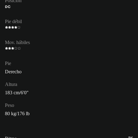
Posición
DC
Pie débil
Mov. hábiles
Pie
Derecho
Altura
183 cm/6'0"
Peso
80 kg/176 lb