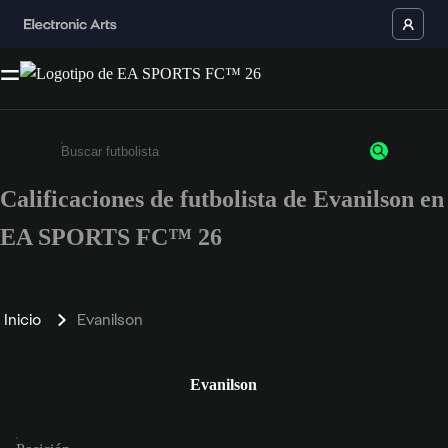
Calificaciones de futbolista de Evanilson en
Ingresa un mínimo de 3 caracteres o números
EA SPORTS FC™ 26
Inicio
Evanilson
Evanilson