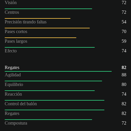
Visión
72
Centros
72
Precisión tirando faltas
54
Pases cortos
70
Pases largos
59
Efecto
74
Regates
82
Agilidad
88
Equilibrio
80
Reacción
74
Control del balón
82
Regates
82
Compostura
72