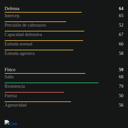
Defensa
64
Intercep.
65
Precisión de cabezazos
52
Capacidad defensiva
67
Entrada normal
66
Entrada agresiva
58
Físico
59
Salto
68
Resistencia
79
Fuerza
50
Agresividad
56