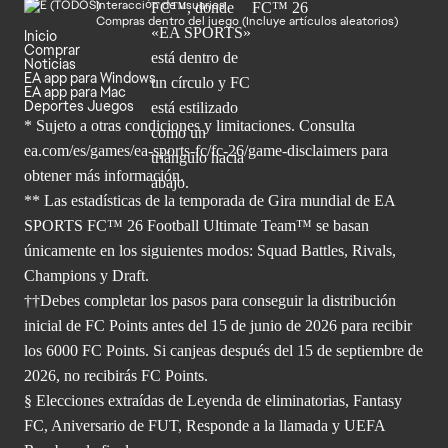
Interacción de usuarios
Compras dentro del juego (Incluye artículos aleatorios)
Inicio
Comprar
Noticias
EA app para Windows
EA app para Mac
Deportes Juegos
* Sujeto a otras condiciones y limitaciones. Consulta
ea.com/es/games/ea-sports-fc/fc-26/game-disclaimers para
obtener
más información.
** Las estadísticas de la temporada de Gira mundial de EA
SPORTS FC™ 26 Football Ultimate Team™ se basan
únicamente en los siguientes modos: Squad Battles, Rivals,
Champions y Draft.
††Debes completar los pasos para conseguir la distribución
inicial de FC Points antes del 15 de junio de 2026 para recibir
los 6000 FC Points. Si canjeas después del 15 de septiembre de
2026, no recibirás FC Points.
§ Elecciones extraídas de Leyenda de eliminatorias, Fantasy
FC, Aniversario de FUT, Responde a la llamada y UEFA