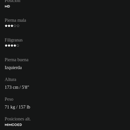
Posición
MD
Pierna mala
Filigranas
Pierna buena
Izquierda
Altura
173 cm / 5'8"
Peso
71 kg / 157 lb
Posiciones alt.
MI
MCO
ED