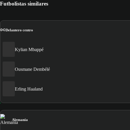
Futbolistas similares
DC
Delantero centro
Kylian Mbappé
Ousmane Dembélé
Erling Haaland
Alemania