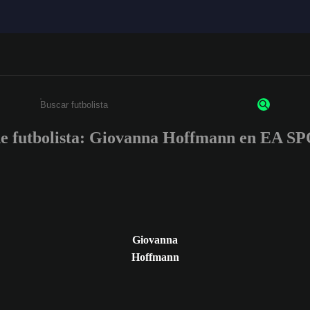
de futbolista: Giovanna Hoffmann en EA
Escribe un mínimo de 3 caracteres o números.
Giovanna
Hoffmann