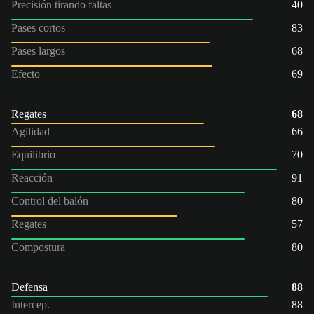
Precisión tirando faltas
40
Pases cortos
83
Pases largos
68
Efecto
69
Regates
68
Agilidad
66
Equilibrio
70
Reacción
91
Control del balón
80
Regates
57
Compostura
80
Defensa
88
Intercep.
88