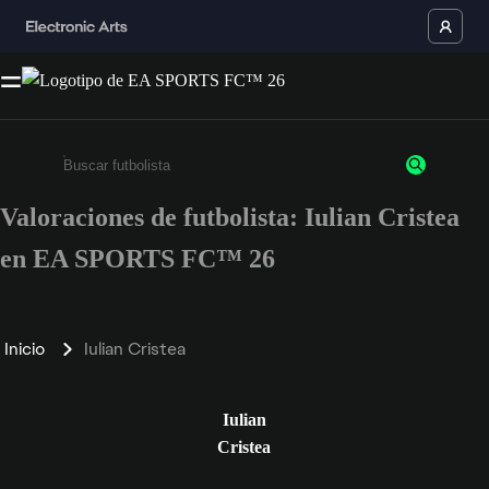
Valoraciones de futbolista: Iulian Cristea
Escribe un mínimo de 3 caracteres o números.
en EA SPORTS FC™ 26
Inicio
Iulian Cristea
Iulian
Cristea