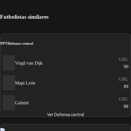
Futbolistas similares
DFC
Defensa central
GRL
Virgil van Dijk
90
GRL
Mapi León
89
GRL
Gabriel
88
Ver Defensa central