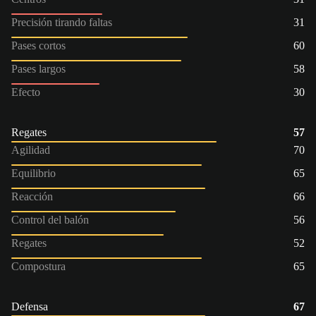
Precisión tirando faltas
31
Pases cortos
60
Pases largos
58
Efecto
30
Regates
57
Agilidad
70
Equilibrio
65
Reacción
66
Control del balón
56
Regates
52
Compostura
65
Defensa
67