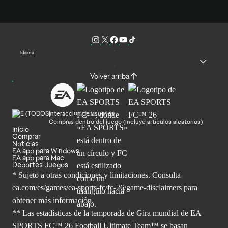
Idioma
Volver arriba
Interacción de usuarios
Compras dentro del juego (Incluye artículos aleatorios)
Inicio
Comprar
Noticias
EA app para Windows
EA app para Mac
Deportes Juegos
* Sujeto a otras condiciones y limitaciones. Consulta
ea.com/es/games/ea-sports-fc/fc-26/game-disclaimers para
obtener
más información.
** Las estadísticas de la temporada de Gira mundial de EA
SPORTS FC™ 26 Football Ultimate Team™ se basan