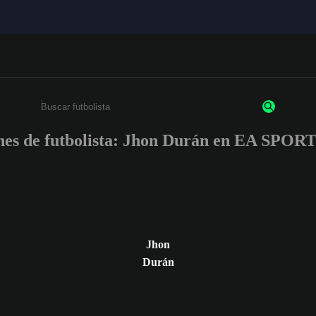
nes de futbolista: Jhon Durán en EA SPO
Escribe un mínimo de 3 caracteres o números.
Jhon
Durán