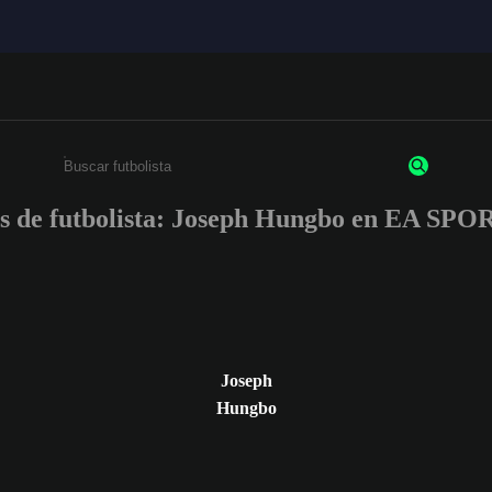
es de futbolista: Joseph Hungbo en EA SP
Escribe un mínimo de 3 caracteres o números.
Joseph
Hungbo