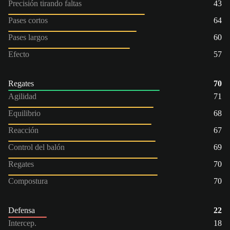
Precisión tirando faltas
43
Pases cortos
64
Pases largos
60
Efecto
57
Regates
70
Agilidad
71
Equilibrio
68
Reacción
67
Control del balón
69
Regates
70
Compostura
70
Defensa
22
Intercep.
18