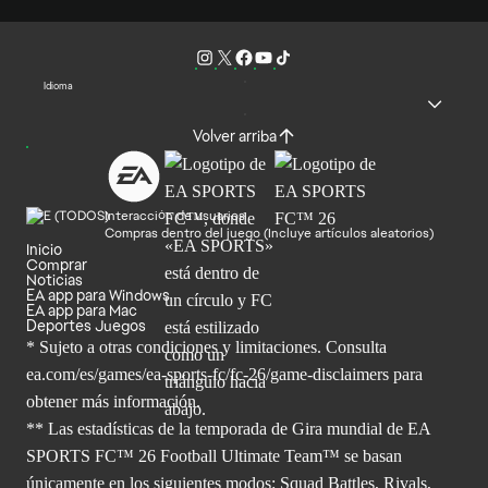
Idioma
Volver arriba
Interacción de usuarios
Compras dentro del juego (Incluye artículos aleatorios)
Inicio
Comprar
Noticias
EA app para Windows
EA app para Mac
Deportes Juegos
* Sujeto a otras condiciones y limitaciones. Consulta
ea.com/es/games/ea-sports-fc/fc-26/game-disclaimers para
obtener
más información.
** Las estadísticas de la temporada de Gira mundial de EA
SPORTS FC™ 26 Football Ultimate Team™ se basan
únicamente en los siguientes modos: Squad Battles, Rivals,