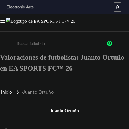
Valoraciones de futbolista: Juanto Ortuño
Escribe un mínimo de 3 caracteres o números.
en EA SPORTS FC™ 26
Inicio
Juanto Ortuño
Juanto Ortuño