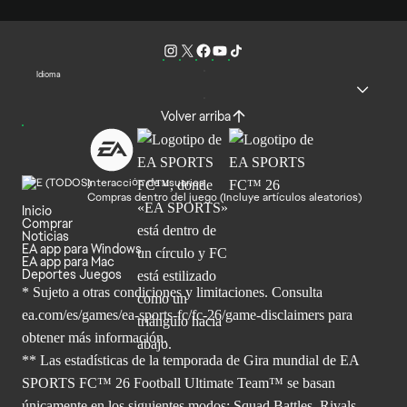
Idioma
Volver arriba
Interacción de usuarios
Compras dentro del juego (Incluye artículos aleatorios)
Inicio
Comprar
Noticias
EA app para Windows
EA app para Mac
Deportes Juegos
* Sujeto a otras condiciones y limitaciones. Consulta
ea.com/es/games/ea-sports-fc/fc-26/game-disclaimers para
obtener
más información.
** Las estadísticas de la temporada de Gira mundial de EA
SPORTS FC™ 26 Football Ultimate Team™ se basan
únicamente en los siguientes modos: Squad Battles, Rivals,