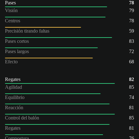
Pases
78
Visión
79
Centros
78
Precisión tirando faltas
59
Pases cortos
83
Pases largos
72
Efecto
68
Regates
82
Agilidad
85
Equilibrio
74
Reacción
81
Control del balón
85
Regates
81
Compostura
76