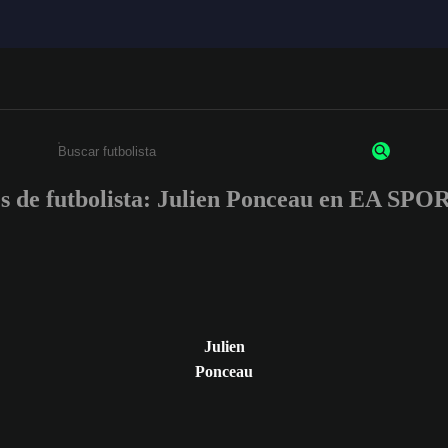
es de futbolista: Julien Ponceau en EA SP
Escribe un mínimo de 3 caracteres o números.
Julien
Ponceau