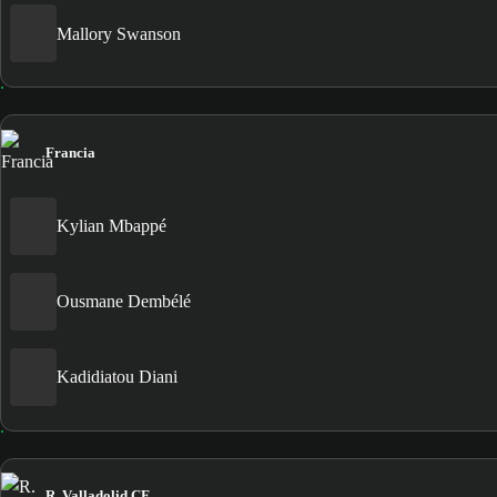
Mallory Swanson
Francia
Kylian Mbappé
Ousmane Dembélé
Kadidiatou Diani
R. Valladolid CF