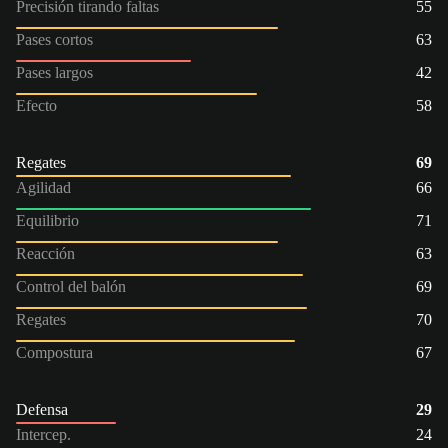
Precisión tirando faltas
55
Pases cortos
63
Pases largos
42
Efecto
58
Regates
69
Agilidad
66
Equilibrio
71
Reacción
63
Control del balón
69
Regates
70
Compostura
67
Defensa
29
Intercep.
24