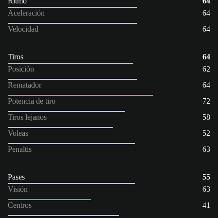
Ritmo
64
Aceleración
64
Velocidad
64
Tiros
64
Posición
62
Rematador
64
Potencia de tiro
72
Tiros lejanos
58
Voleas
52
Penaltis
63
Pases
55
Visión
63
Centros
41