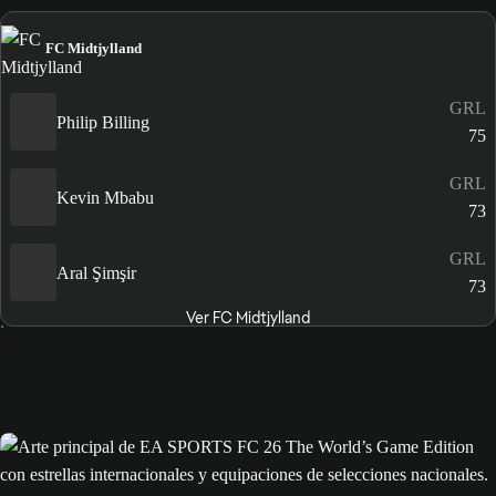
FC Midtjylland
GRL
Philip Billing
75
GRL
Kevin Mbabu
73
GRL
Aral Şimşir
73
Ver FC Midtjylland