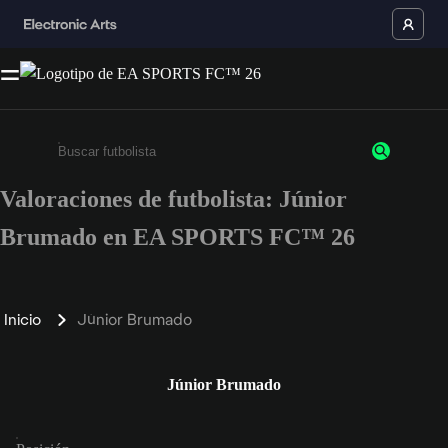
Valoraciones de futbolista: Júnior
Escribe un mínimo de 3 caracteres o números.
Brumado en EA SPORTS FC™ 26
Inicio
Júnior Brumado
Júnior Brumado