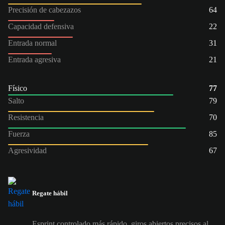
Precisión de cabezazos
64
Capacidad defensiva
22
Entrada normal
31
Entrada agresiva
21
Físico
77
Salto
79
Resistencia
70
Fuerza
85
Agresividad
67
Regate hábil
Esprint controlado más rápido, giros abiertos precisos al