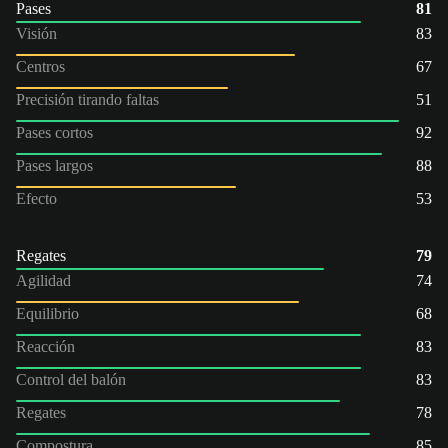
Pases
81
Visión
83
Centros
67
Precisión tirando faltas
51
Pases cortos
92
Pases largos
88
Efecto
53
Regates
79
Agilidad
74
Equilibrio
68
Reacción
83
Control del balón
83
Regates
78
Compostura
85