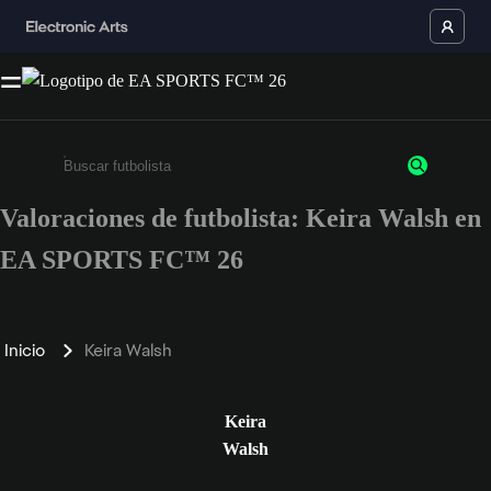
Valoraciones de futbolista: Keira Walsh en
Escribe un mínimo de 3 caracteres o números.
EA SPORTS FC™ 26
Inicio
Keira Walsh
Keira
Walsh