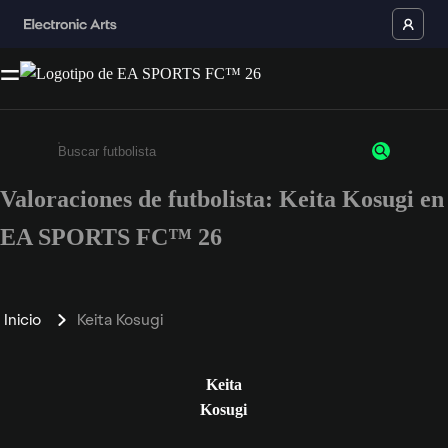
Valoraciones de futbolista: Keita Kosugi en
Escribe un mínimo de 3 caracteres o números.
EA SPORTS FC™ 26
Inicio
Keita Kosugi
Keita
Kosugi