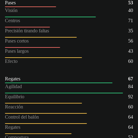
Pases
53
Visión
40
Centros
71
Precisión tirando faltas
35
Pases cortos
56
Pases largos
43
Efecto
60
Regates
67
Agilidad
84
Equilibrio
92
Reacción
60
Control del balón
64
Regates
64
Compostura
52