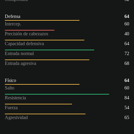
Defensa
64
Intercep.
60
Precisión de cabezazos
40
Capacidad defensiva
64
Entrada normal
72
Entrada agresiva
68
Físico
64
Salto
60
Resistencia
84
Fuerza
54
Agresividad
65