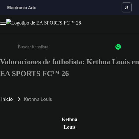
Valoraciones de futbolista: Kethna Louis en
Escribe un mínimo de 3 caracteres o números.
EA SPORTS FC™ 26
Inicio
Kethna Louis
Kethna
Louis