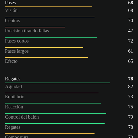
Pases
68
Visión
68
Centros
70
Precisión tirando faltas
47
Pases cortos
72
Pases largos
61
Efecto
65
Regates
78
Agilidad
82
Equilibrio
73
Reacción
75
Control del balón
79
Regates
78
Compostura
70