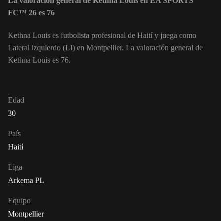
La valoración general de Kethna Louis en EA SPORTS
FC™ 26 es 76
Kethna Louis es futbolista profesional de Haití y juega como
Lateral izquierdo (LI) en Montpellier. La valoración general de
Kethna Louis es 76.
Edad
30
País
Haití
Liga
Arkema PL
Equipo
Montpellier