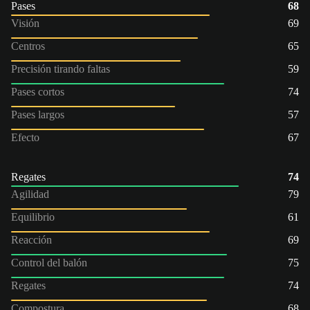
Pases
68
Visión
69
Centros
65
Precisión tirando faltas
59
Pases cortos
74
Pases largos
57
Efecto
67
Regates
74
Agilidad
79
Equilibrio
61
Reacción
69
Control del balón
75
Regates
74
Compostura
68