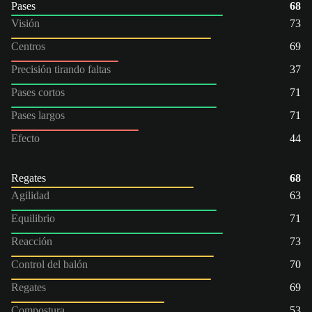
Pases
68
Visión
73
Centros
69
Precisión tirando faltas
37
Pases cortos
71
Pases largos
71
Efecto
44
Regates
68
Agilidad
63
Equilibrio
71
Reacción
73
Control del balón
70
Regates
69
Compostura
53