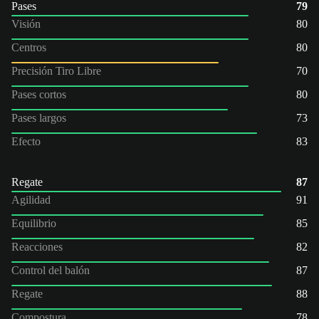
Pases
79
Visión
80
Centros
80
Precisión Tiro Libre
70
Pases cortos
80
Pases largos
73
Efecto
83
Regate
87
Agilidad
91
Equilibrio
85
Reacciones
82
Control del balón
87
Regate
88
Compostura
78