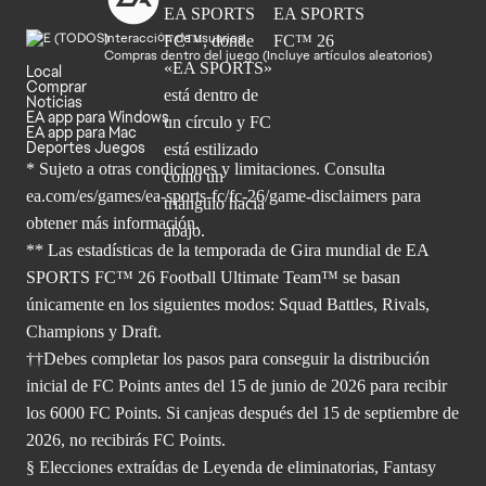
Interacción de usuarios
Compras dentro del juego (Incluye artículos aleatorios)
Local
Comprar
Noticias
EA app para Windows
EA app para Mac
Deportes Juegos
* Sujeto a otras condiciones y limitaciones. Consulta
ea.com/es/games/ea-sports-fc/fc-26/game-disclaimers para
obtener
más información.
** Las estadísticas de la temporada de Gira mundial de EA
SPORTS FC™ 26 Football Ultimate Team™ se basan
únicamente en los siguientes modos: Squad Battles, Rivals,
Champions y Draft.
††Debes completar los pasos para conseguir la distribución
inicial de FC Points antes del 15 de junio de 2026 para recibir
los 6000 FC Points. Si canjeas después del 15 de septiembre de
2026, no recibirás FC Points.
§ Elecciones extraídas de Leyenda de eliminatorias, Fantasy