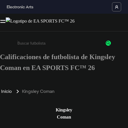
Calificaciones de futbolista de Kingsley
Ingresa un mínimo de 3 caracteres o números
Coman en EA SPORTS FC™ 26
Inicio
Kingsley Coman
Kingsley
Coman