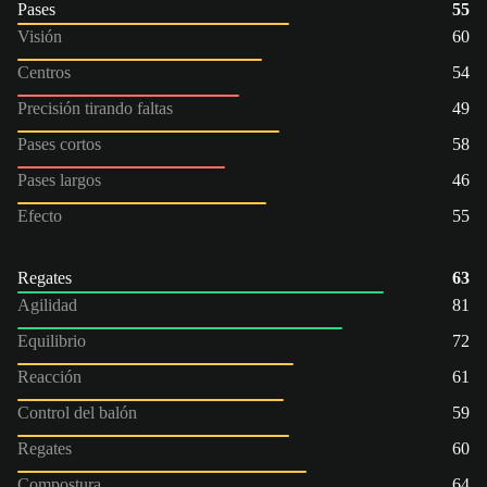
Pases
55
Visión
60
Centros
54
Precisión tirando faltas
49
Pases cortos
58
Pases largos
46
Efecto
55
Regates
63
Agilidad
81
Equilibrio
72
Reacción
61
Control del balón
59
Regates
60
Compostura
64