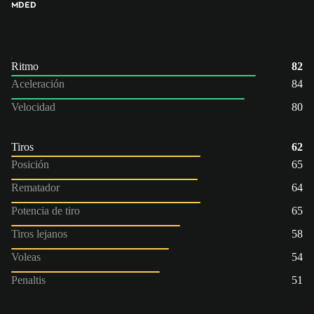
MD
ED
Ritmo
82
Aceleración
84
Velocidad
80
Tiros
62
Posición
65
Rematador
64
Potencia de tiro
65
Tiros lejanos
58
Voleas
54
Penaltis
51