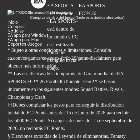
Interacción de usuarios
Compras dentro del juego (Incluye artículos aleatorios)
Inicio
Comprar
Noticias
EA app para Windows
EA app para Mac
Deportes Juegos
* Sujeto a otras condiciones y limitaciones. Consulta
ea.com/es/games/ea-sports-fc/fc-26/game-disclaimers para
obtener
más información.
** Las estadísticas de la temporada de Gira mundial de EA
SPORTS FC™ 26 Football Ultimate Team™ se basan
únicamente en los siguientes modos: Squad Battles, Rivals,
Champions y Draft.
††Debes completar los pasos para conseguir la distribución
inicial de FC Points antes del 15 de junio de 2026 para recibir
los 6000 FC Points. Si canjeas después del 15 de septiembre de
2026, no recibirás FC Points.
§ Elecciones extraídas de Leyenda de eliminatorias, Fantasy