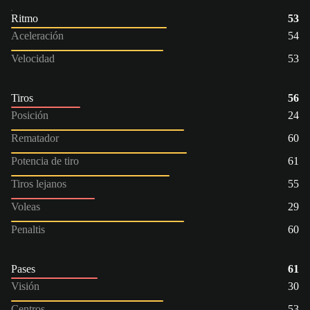
Ritmo
53
Aceleración
54
Velocidad
53
Tiros
56
Posición
24
Rematador
60
Potencia de tiro
61
Tiros lejanos
55
Voleas
29
Penaltis
60
Pases
61
Visión
30
Centros
53