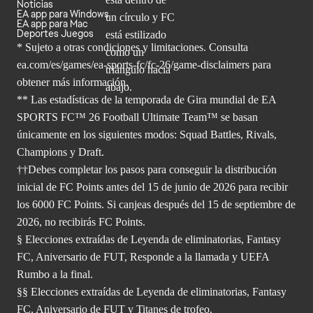
Noticias
EA app para Windows
EA app para Mac
Deportes Juegos
* Sujeto a otras condiciones y limitaciones. Consulta
ea.com/es/games/ea-sports-fc/fc-26/game-disclaimers para
obtener
más información.
** Las estadísticas de la temporada de Gira mundial de EA
SPORTS FC™ 26 Football Ultimate Team™ se basan
únicamente en los siguientes modos: Squad Battles, Rivals,
Champions y Draft.
††Debes completar los pasos para conseguir la distribución
inicial de FC Points antes del 15 de junio de 2026 para recibir
los 6000 FC Points. Si canjeas después del 15 de septiembre de
2026, no recibirás FC Points.
§ Elecciones extraídas de Leyenda de eliminatorias, Fantasy
FC, Aniversario de FUT, Responde a la llamada y UEFA
Rumbo a la final.
§§ Elecciones extraídas de Leyenda de eliminatorias, Fantasy
FC, Aniversario de FUT y Titanes de trofeo.