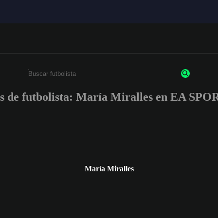
s de futbolista: María Miralles en EA S
Escribe un mínimo de 3 caracteres o números.
María Miralles