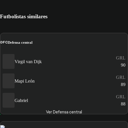
Futbolistas similares
DFC
Defensa central
GRL
Virgil van Dijk
90
GRL
Mapi León
89
GRL
Gabriel
88
Ver Defensa central