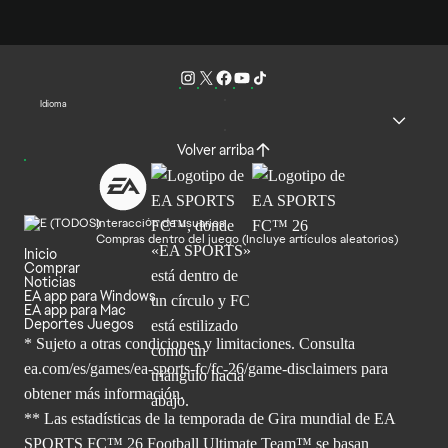
Idioma
Volver arriba
Interacción de usuarios
Compras dentro del juego (Incluye artículos aleatorios)
Inicio
Comprar
Noticias
EA app para Windows
EA app para Mac
Deportes Juegos
* Sujeto a otras condiciones y limitaciones. Consulta
ea.com/es/games/ea-sports-fc/fc-26/game-disclaimers para
obtener
más información.
** Las estadísticas de la temporada de Gira mundial de EA
SPORTS FC™ 26 Football Ultimate Team™ se basan