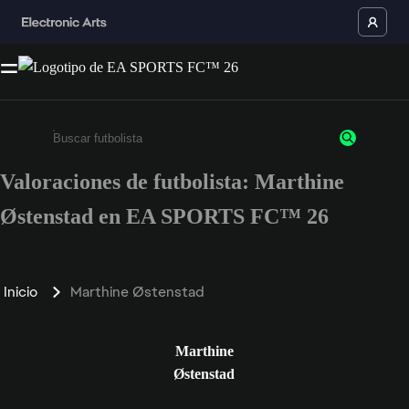
Valoraciones de futbolista: Marthine
Escribe un mínimo de 3 caracteres o números.
Østenstad en EA SPORTS FC™ 26
Inicio
Marthine Østenstad
Marthine
Østenstad