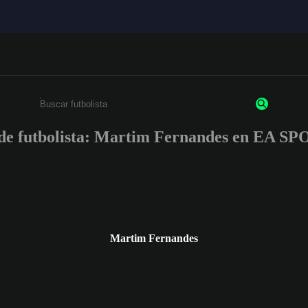
 de futbolista: Martim Fernandes en EA 
Escribe un mínimo de 3 caracteres o números.
Martim Fernandes