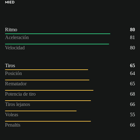
MI
ED
Ritmo
80
Aceleración
81
Velocidad
80
Tiros
65
Posición
64
Rematador
65
Potencia de tiro
68
Tiros lejanos
66
Voleas
55
Penaltis
66