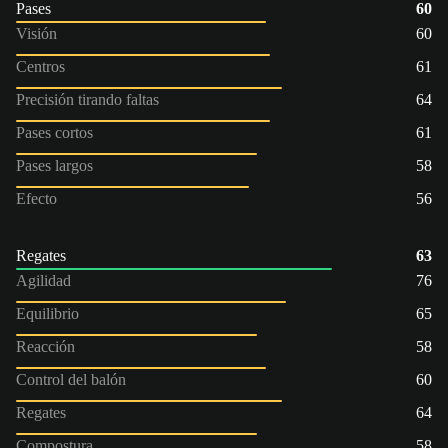
Pases
60
Visión
60
Centros
61
Precisión tirando faltas
64
Pases cortos
61
Pases largos
58
Efecto
56
Regates
63
Agilidad
76
Equilibrio
65
Reacción
58
Control del balón
60
Regates
64
Compostura
58