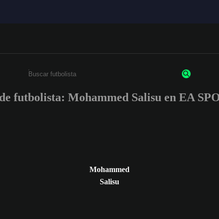
 de futbolista: Mohammed Salisu en EA 
Escribe un mínimo de 3 caracteres o números.
Mohammed
Salisu