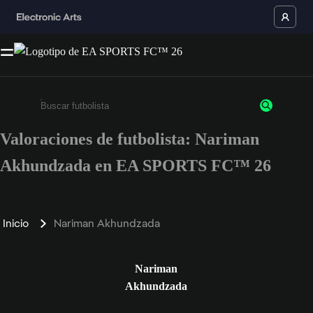
Valoraciones de futbolista: Nariman
Escribe un mínimo de 3 caracteres o números.
Akhundzada en EA SPORTS FC™ 26
Inicio
Nariman Akhundzada
Nariman
Akhundzada