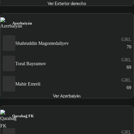
Ver Exterior derecho
Azerbaiyán
GRL
Shahruddin Magomedaliyev
70
GRL
Toral Bayramov
69
GRL
Mahir Emreli
69
Ver Azerbaiyán
Qarabağ FK
GRL