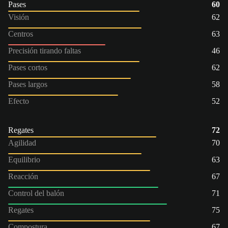
Pases
60
Visión
62
Centros
63
Precisión tirando faltas
46
Pases cortos
62
Pases largos
58
Efecto
52
Regates
72
Agilidad
70
Equilibrio
63
Reacción
67
Control del balón
71
Regates
75
Compostura
67