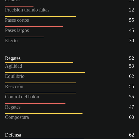
Precisión tirando faltas
22
Pases cortos
55
Pases largos
45
Efecto
30
Regates
52
Agilidad
53
Equilibrio
62
Reacción
55
Control del balón
55
Regates
47
Compostura
60
Defensa
62