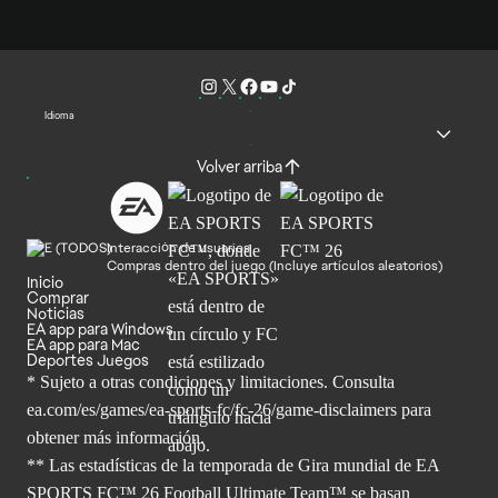
Idioma
Volver arriba
Interacción de usuarios
Compras dentro del juego (Incluye artículos aleatorios)
Inicio
Comprar
Noticias
EA app para Windows
EA app para Mac
Deportes Juegos
* Sujeto a otras condiciones y limitaciones. Consulta
ea.com/es/games/ea-sports-fc/fc-26/game-disclaimers para
obtener
más información.
** Las estadísticas de la temporada de Gira mundial de EA
SPORTS FC™ 26 Football Ultimate Team™ se basan