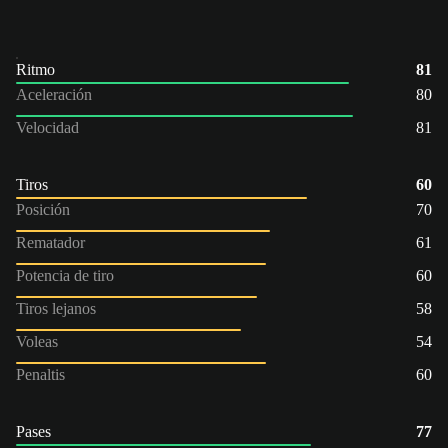
Ritmo
81
Aceleración
80
Velocidad
81
Tiros
60
Posición
70
Rematador
61
Potencia de tiro
60
Tiros lejanos
58
Voleas
54
Penaltis
60
Pases
77