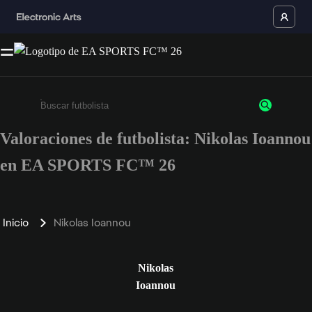
Valoraciones de futbolista: Nikolas Ioannou
Escribe un mínimo de 3 caracteres o números.
en EA SPORTS FC™ 26
Inicio
Nikolas Ioannou
Nikolas
Ioannou