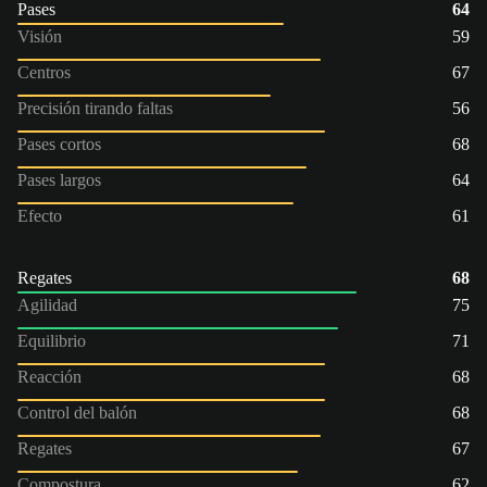
Pases
64
Visión
59
Centros
67
Precisión tirando faltas
56
Pases cortos
68
Pases largos
64
Efecto
61
Regates
68
Agilidad
75
Equilibrio
71
Reacción
68
Control del balón
68
Regates
67
Compostura
62