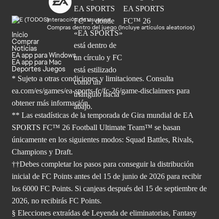
Interacción de usuarios
Compras dentro del juego (Incluye artículos aleatorios)
Inicio
Comprar
Noticias
EA app para Windows
EA app para Mac
Deportes Juegos
* Sujeto a otras condiciones y limitaciones. Consulta
ea.com/es/games/ea-sports-fc/fc-26/game-disclaimers para
obtener
más información.
** Las estadísticas de la temporada de Gira mundial de EA
SPORTS FC™ 26 Football Ultimate Team™ se basan
únicamente en los siguientes modos: Squad Battles, Rivals,
Champions y Draft.
††Debes completar los pasos para conseguir la distribución
inicial de FC Points antes del 15 de junio de 2026 para recibir
los 6000 FC Points. Si canjeas después del 15 de septiembre de
2026, no recibirás FC Points.
§ Elecciones extraídas de Leyenda de eliminatorias, Fantasy