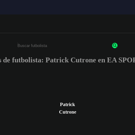
s de futbolista: Patrick Cutrone en EA S
Escribe un mínimo de 3 caracteres o números.
Patrick
Cutrone