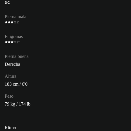
DC
Pierna mala
Filigranas
Pierna buena
Derecha
Altura
183 cm / 6'0"
Peso
79 kg / 174 lb
Ritmo