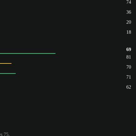
74
36
20
18
69
81
70
71
62
es 75.