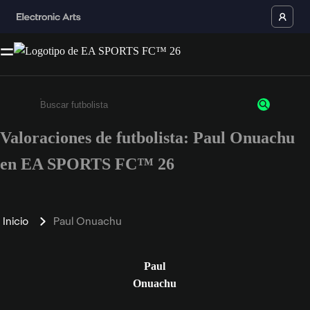
Valoraciones de futbolista: Paul Onuachu
Escribe un mínimo de 3 caracteres o números.
en EA SPORTS FC™ 26
Inicio
Paul Onuachu
Paul
Onuachu