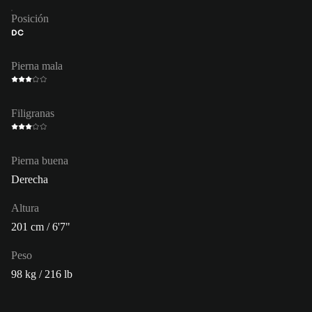
Posición
DC
Pierna mala
Filigranas
Pierna buena
Derecha
Altura
201 cm / 6'7"
Peso
98 kg / 216 lb