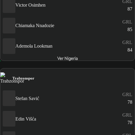
GRL
Victor Osimhen
87
GRL
Chiamaka Nnadozie
85
GRL
Ademola Lookman
84
Ver Nigeria
Trabzonspor
GRL
Stefan Savić
78
GRL
Edin Višća
78