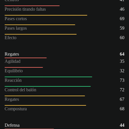
Precisión tirando faltas
46
Pases cortos
69
Pases largos
59
Efecto
60
Regates
64
Agilidad
35
Equilibrio
32
Reacción
73
Control del balón
72
Regates
67
Compostura
68
Defensa
44