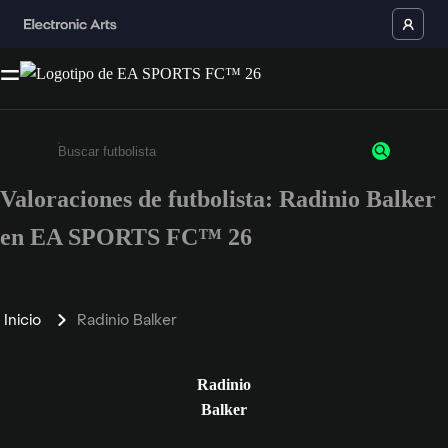
Valoraciones de futbolista: Radinio Balker
Escribe un mínimo de 3 caracteres o números.
en EA SPORTS FC™ 26
Inicio
Radinio Balker
Radinio
Balker