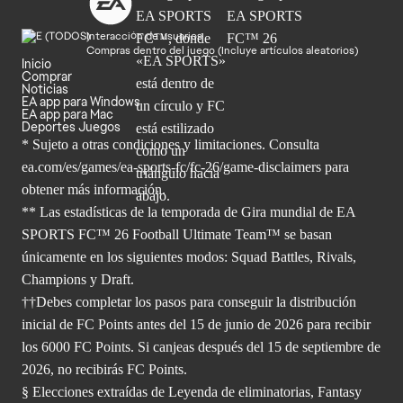
Interacción de usuarios
Compras dentro del juego (Incluye artículos aleatorios)
Inicio
Comprar
Noticias
EA app para Windows
EA app para Mac
Deportes Juegos
* Sujeto a otras condiciones y limitaciones. Consulta
ea.com/es/games/ea-sports-fc/fc-26/game-disclaimers para
obtener
más información.
** Las estadísticas de la temporada de Gira mundial de EA
SPORTS FC™ 26 Football Ultimate Team™ se basan
únicamente en los siguientes modos: Squad Battles, Rivals,
Champions y Draft.
††Debes completar los pasos para conseguir la distribución
inicial de FC Points antes del 15 de junio de 2026 para recibir
los 6000 FC Points. Si canjeas después del 15 de septiembre de
2026, no recibirás FC Points.
§ Elecciones extraídas de Leyenda de eliminatorias, Fantasy