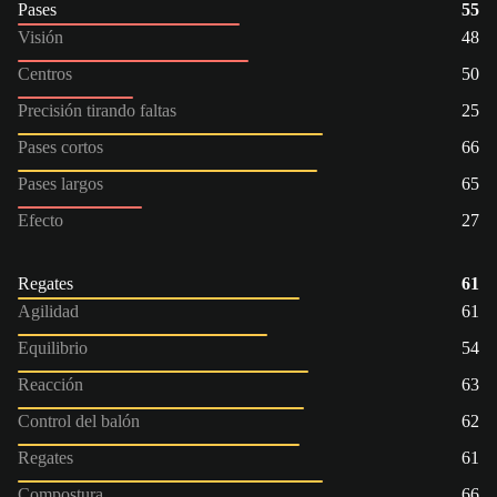
Pases
55
Visión
48
Centros
50
Precisión tirando faltas
25
Pases cortos
66
Pases largos
65
Efecto
27
Regates
61
Agilidad
61
Equilibrio
54
Reacción
63
Control del balón
62
Regates
61
Compostura
66