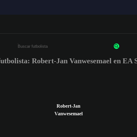
 futbolista: Robert-Jan Vanwesemael en 
Escribe un mínimo de 3 caracteres o números.
Robert-Jan
Vanwesemael