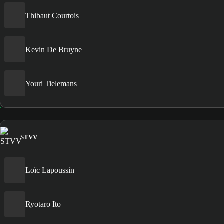
Thibaut Courtois
Kevin De Bruyne
Youri Tielemans
STVV
Loïc Lapoussin
Ryotaro Ito