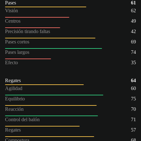
Pases
61
Visión
62
Centros
49
Precisión tirando faltas
42
Pases cortos
69
Pases largos
74
Efecto
35
Regates
64
Agilidad
60
Equilibrio
75
Reacción
70
Control del balón
71
Regates
57
Compostura
68