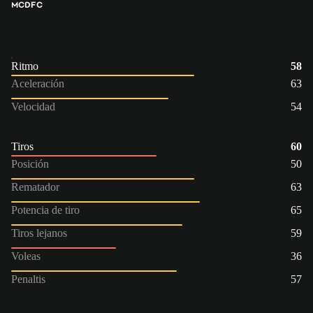
MC
DFC
Ritmo
58
Aceleración
63
Velocidad
54
Tiros
60
Posición
50
Rematador
63
Potencia de tiro
65
Tiros lejanos
59
Voleas
36
Penaltis
57