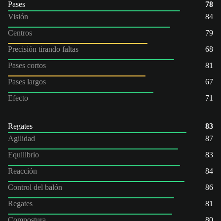
Pases
78
Visión
84
Centros
79
Precisión tirando faltas
68
Pases cortos
81
Pases largos
67
Efecto
71
Regates
83
Agilidad
87
Equilibrio
83
Reacción
84
Control del balón
86
Regates
81
Compostura
80