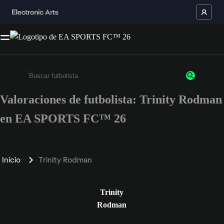
Valoraciones de futbolista: Trinity Rodman
Escribe un mínimo de 3 caracteres o números.
en EA SPORTS FC™ 26
Inicio
Trinity Rodman
Trinity
Rodman