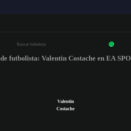
 de futbolista: Valentin Costache en EA 
Escribe un mínimo de 3 caracteres o números.
Valentin
Costache