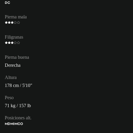
DC
Pierna mala
Filigranas
Pierna buena
Derecha
Altura
178 cm / 5'10"
Peso
71 kg / 157 lb
Posiciones alt.
MD
MI
MCO