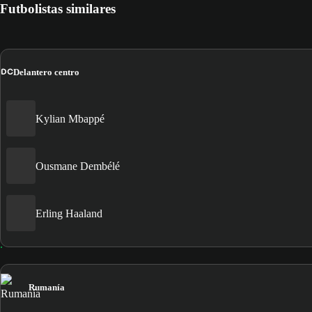
Futbolistas similares
DC
Delantero centro
Kylian Mbappé
Ousmane Dembélé
Erling Haaland
Rumanía