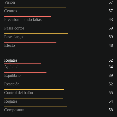
Visión
57
Centros
57
Precisión tirando faltas
43
Pases cortos
59
Pases largos
59
Efecto
48
Regates
52
Agilidad
34
Equilibrio
39
Reacción
52
Control del balón
55
Regates
54
Compostura
58