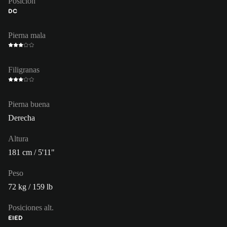
Posición
DC
Pierna mala
Filigranas
Pierna buena
Derecha
Altura
181 cm / 5'11"
Peso
72 kg / 159 lb
Posiciones alt.
EI
ED