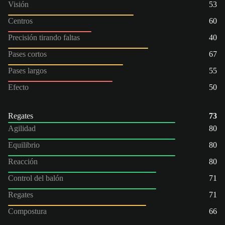
Visión
53
Centros
60
Precisión tirando faltas
40
Pases cortos
67
Pases largos
55
Efecto
50
Regates
73
Agilidad
80
Equilibrio
80
Reacción
80
Control del balón
71
Regates
71
Compostura
66