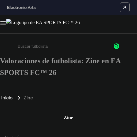
Valoraciones de futbolista: Zine en EA
Escribe un mínimo de 3 caracteres o números.
SPORTS FC™ 26
Inicio
Zine
Zine