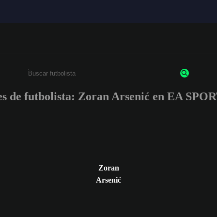
es de futbolista: Zoran Arsenić en EA SP
Escribe un mínimo de 3 caracteres o números.
Zoran
Arsenić