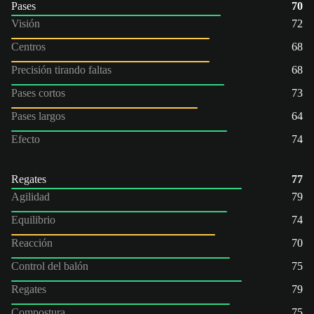
Pases
70
Visión
72
Centros
68
Precisión tirando faltas
68
Pases cortos
73
Pases largos
64
Efecto
74
Regates
77
Agilidad
79
Equilibrio
74
Reacción
70
Control del balón
75
Regates
79
Compostura
75