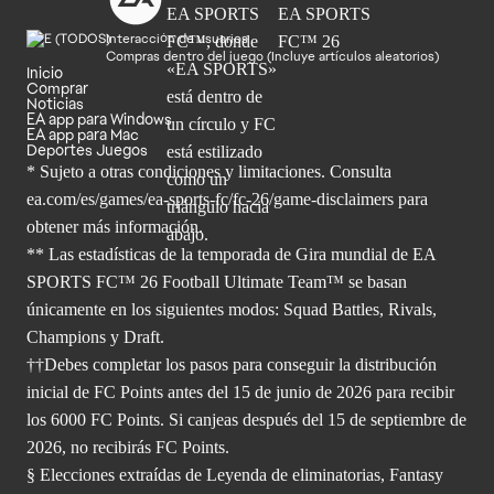
Interacción de usuarios
Compras dentro del juego (Incluye artículos aleatorios)
Inicio
Comprar
Noticias
EA app para Windows
EA app para Mac
Deportes Juegos
* Sujeto a otras condiciones y limitaciones. Consulta
ea.com/es/games/ea-sports-fc/fc-26/game-disclaimers para
obtener
más información.
** Las estadísticas de la temporada de Gira mundial de EA
SPORTS FC™ 26 Football Ultimate Team™ se basan
únicamente en los siguientes modos: Squad Battles, Rivals,
Champions y Draft.
††Debes completar los pasos para conseguir la distribución
inicial de FC Points antes del 15 de junio de 2026 para recibir
los 6000 FC Points. Si canjeas después del 15 de septiembre de
2026, no recibirás FC Points.
§ Elecciones extraídas de Leyenda de eliminatorias, Fantasy