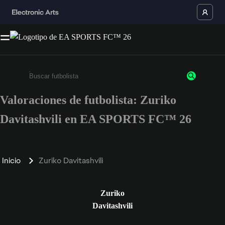
Valoraciones de futbolista: Zuriko
Escribe un mínimo de 3 caracteres o números.
Davitashvili en EA SPORTS FC™ 26
Inicio
Zuriko Davitashvili
Zuriko
Davitashvili