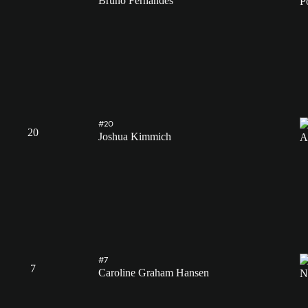
Bruno Fernandes
#20
20
Joshua Kimmich
#7
7
Caroline Graham Hansen