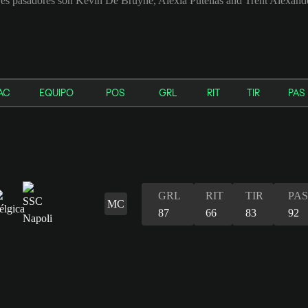
es pasadores son Kevin De Bruyne, Alexia Putellas and Trent Alexand
AC
EQUIPO
POS
GRL
RIT
TIR
PAS
GRL
RIT
TIR
PAS
MC
87
66
83
92