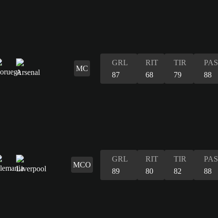
GRL
RIT
TIR
PAS
MC
87
68
79
88
GRL
RIT
TIR
PAS
MCO
89
80
82
88