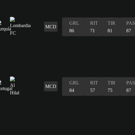
GRL
RIT
TIR
PAS
MCD
86
71
81
87
GRL
RIT
TIR
PAS
MCD
84
57
75
87