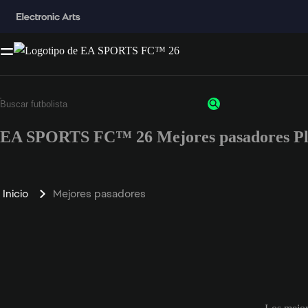
EA SPORTS FC™ 26 Mejores pasadores Pl
Inicio
Mejores pasadores