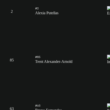
#2
2
Alexia Putellas
#85
85
Trent Alexander-Arnold
#63
63