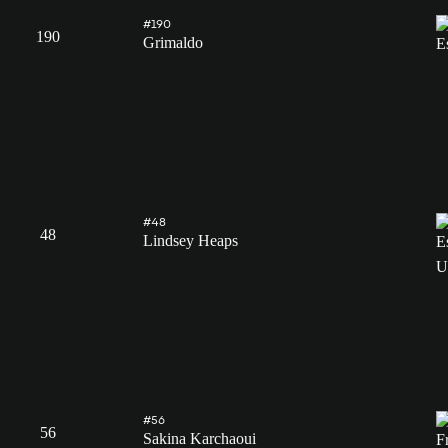
#190
190
Grimaldo
#48
48
Lindsey Heaps
#56
56
Sakina Karchaoui