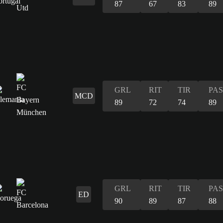
87
67
83
89
GRL
RIT
TIR
PAS
MCD
89
72
74
89
GRL
RIT
TIR
PAS
ED
90
89
87
88