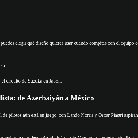
uedes elegir qué diseño quieres usar cuando compitas con el equipo cor
ia.
 lista: de Azerbaiyán a México
al de pilotos aún está en juego, con Lando Norris y Oscar Piastri aspira
 real, que van desde Azerbaiyán hasta México, y vamos a actualizar la