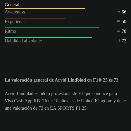
General
Awareness
66
6
Experiencia
50
18
Ritmo
78
6
Habilidad al volante
72
2
La valoración general de Arvid Lindblad en F1® 25 es 73
Arvid Lindblad es piloto profesional de F1 que conduce para
Visa Cash App RB. Tiene 18 años, es de United Kingdom y tiene
una valoración de 73 en EA SPORTS F1 25.