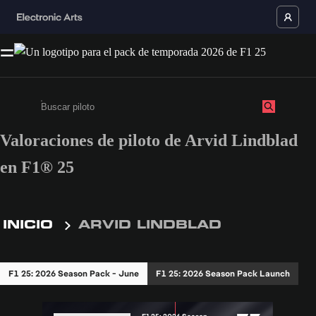
Valoraciones de piloto de Arvid Lindblad
Escribe un mínimo de 3 caracteres o números.
en F1® 25
INICIO
ARVID LINDBLAD
F1 25: 2026 Season Pack - June
F1 25: 2026 Season Pack Launch