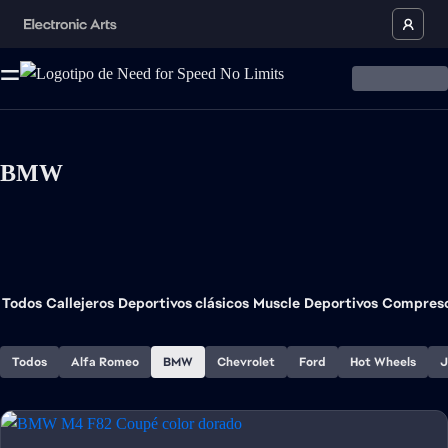
BMW
Todos
Callejeros
Deportivos clásicos
Muscle
Deportivos
Compres
Todos
Alfa Romeo
BMW
Chevrolet
Ford
Hot Wheels
J