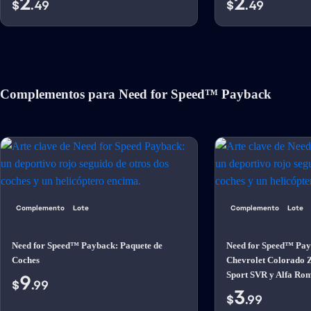
2
2
$
.49
$
.49
Complementos para Need for Speed™ Payback
Complemento
Lote
Complemento
Lote
Need for Speed™ Payback: Paquete de
Need for Speed™ Pay
Coches
Chevrolet Colorado 
Sport SVR y Alfa Ro
9
$
.99
3
$
.99