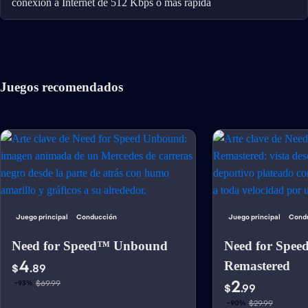
conexión a Internet de 512 Kbps o más rápida
Juegos recomendados
Juego principal
Conducción
Juego principal
Cond
Need for Speed™ Unbound
Need for Spee
4
Remastered
$
.89
2
$69.99
-93%
$
.99
$29.99
-90%