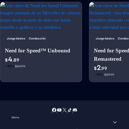
Juego básico
Conducción
Juego básico
Conduc
Need for Speed™ Unbound
Need for Spee
4
Remastered
$
.89
2
$69.99
-93%
$
.99
$29.99
-90%
Idioma