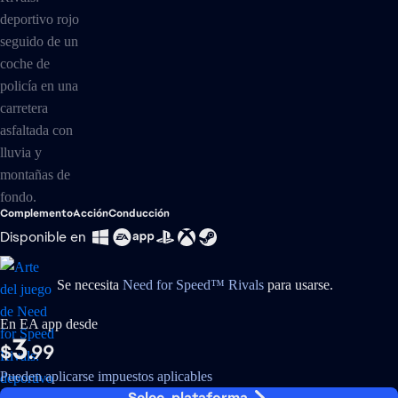
Complemento
Acción
Conducción
Disponible en
Se necesita
Need for Speed™ Rivals
para usarse.
En EA app desde
3
$
.99
Pueden aplicarse impuestos aplicables
Selec. plataforma