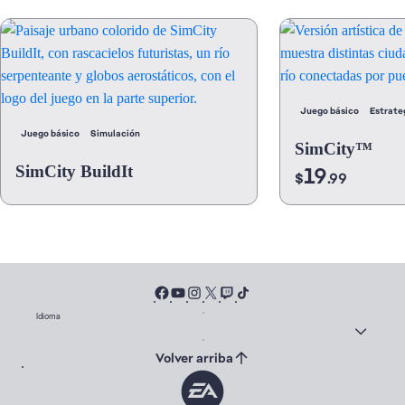
Juego básico
Estrate
Juego básico
Simulación
SimCity™
SimCity BuildIt
19
$
.99
Idioma
Volver arriba