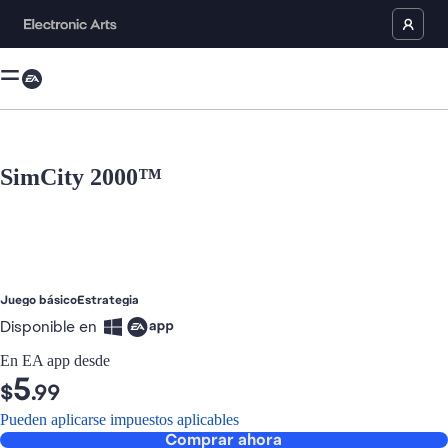
SimCity 2000™
Ahora es el elemento actual en la galería multimedia.
Juego básico
Estrategia
Disponible en
En EA app desde
5
$
.99
Pueden aplicarse impuestos aplicables
Comprar ahora